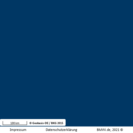
100 km
© Geobasis-DE / BKG 2015
Impressum
Datenschutzerklärung
BMWi.de, 2021 ©