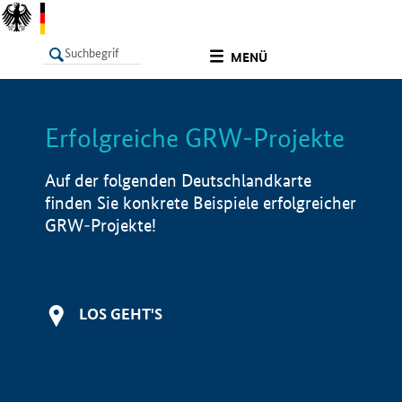
undefined
MENÜ
Erfolgreiche GRW-Projekte
LISTE
Filter
Info
Auf der folgenden Deutschlandkarte
finden Sie konkrete Beispiele erfolgreicher
GRW-Projekte!
LOS GEHT'S