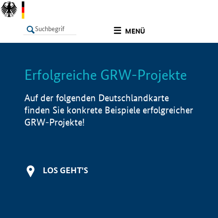
undefined
MENÜ
Erfolgreiche GRW-Projekte
LISTE
Filter
Info
Auf der folgenden Deutschlandkarte
finden Sie konkrete Beispiele erfolgreicher
GRW-Projekte!
LOS GEHT'S