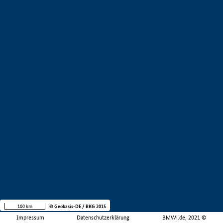
100 km
© Geobasis-DE / BKG 2015
Impressum
Datenschutzerklärung
BMWi.de, 2021 ©