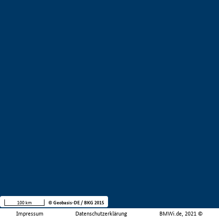
100 km
© Geobasis-DE / BKG 2015
Impressum
Datenschutzerklärung
BMWi.de, 2021 ©