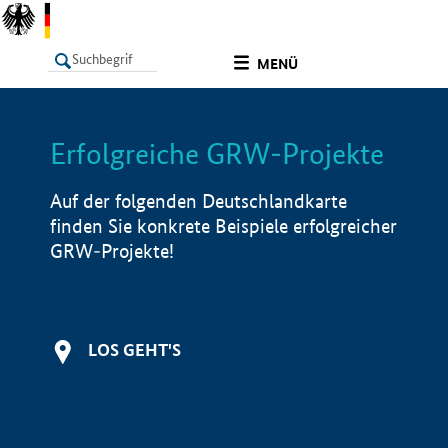
undefined
MENÜ
Erfolgreiche GRW-Projekte
LISTE
Filter
Info
Auf der folgenden Deutschlandkarte
finden Sie konkrete Beispiele erfolgreicher
GRW-Projekte!
LOS GEHT'S