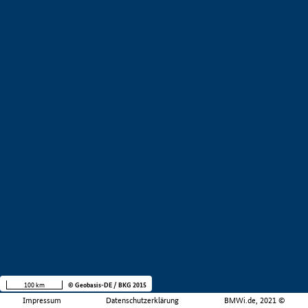
100 km
© Geobasis-DE / BKG 2015
Impressum
Datenschutzerklärung
BMWi.de, 2021 ©