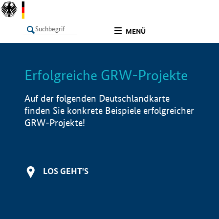
undefined
MENÜ
Erfolgreiche GRW-Projekte
LISTE
Filter
Info
Auf der folgenden Deutschlandkarte
finden Sie konkrete Beispiele erfolgreicher
GRW-Projekte!
LOS GEHT'S