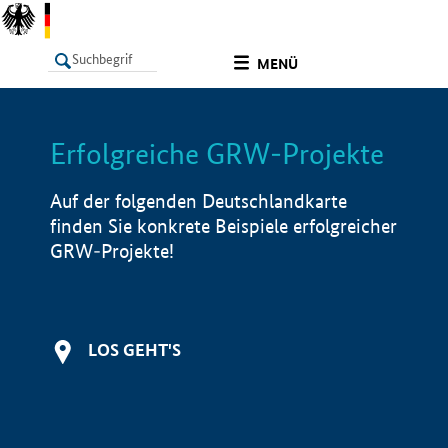
undefined
MENÜ
Erfolgreiche GRW-Projekte
LISTE
Filter
Info
Auf der folgenden Deutschlandkarte
finden Sie konkrete Beispiele erfolgreicher
GRW-Projekte!
LOS GEHT'S