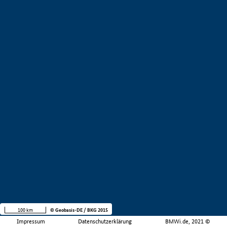
100 km
© Geobasis-DE / BKG 2015
Impressum
Datenschutzerklärung
BMWi.de, 2021 ©