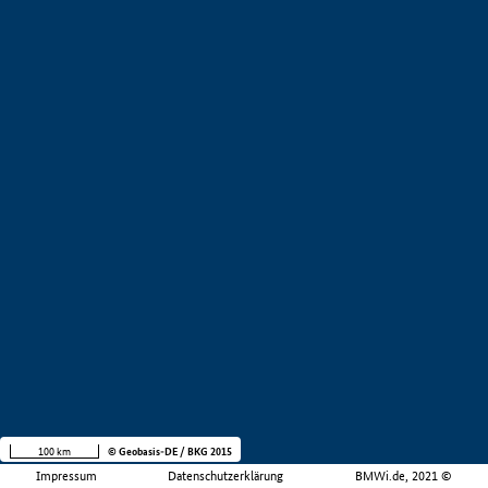
100 km
© Geobasis-DE / BKG 2015
Impressum
Datenschutzerklärung
BMWi.de, 2021 ©