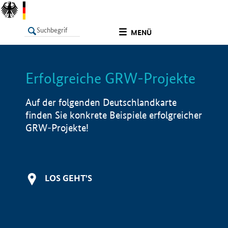
undefined
MENÜ
Erfolgreiche GRW-Projekte
LISTE
Filter
Info
Auf der folgenden Deutschlandkarte
finden Sie konkrete Beispiele erfolgreicher
GRW-Projekte!
LOS GEHT'S