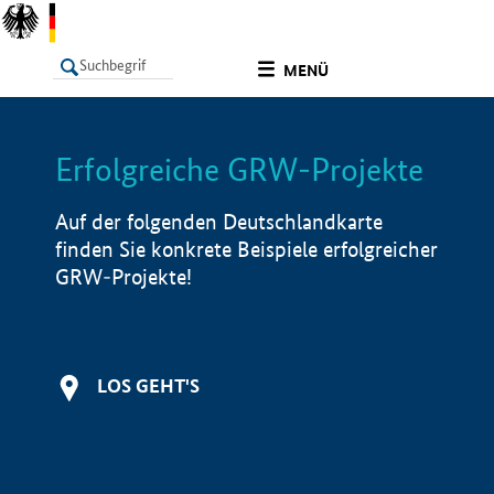
undefined
MENÜ
Erfolgreiche GRW-Projekte
LISTE
Filter
Info
Auf der folgenden Deutschlandkarte
finden Sie konkrete Beispiele erfolgreicher
GRW-Projekte!
LOS GEHT'S