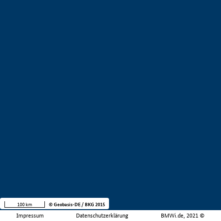
100 km
© Geobasis-DE / BKG 2015
Impressum
Datenschutzerklärung
BMWi.de, 2021 ©