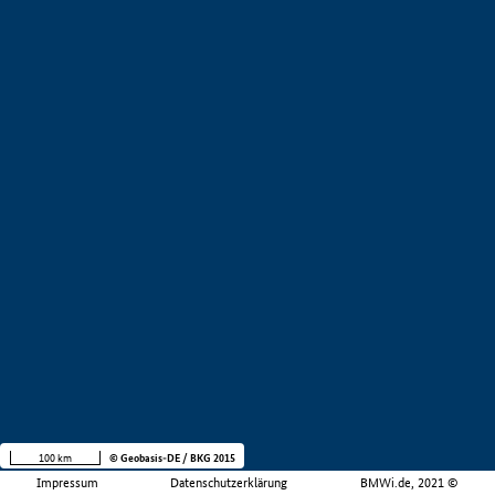
100 km
© Geobasis-DE / BKG 2015
Impressum
Datenschutzerklärung
BMWi.de, 2021 ©