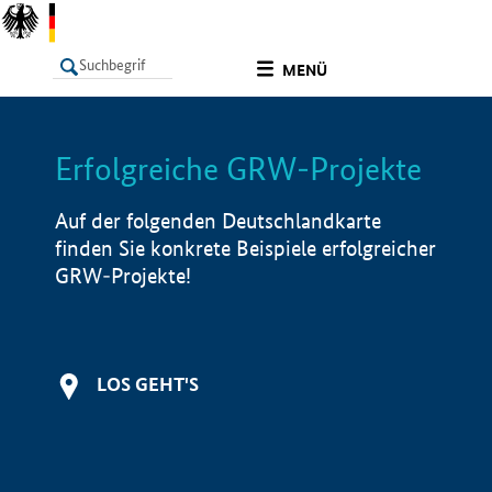
undefined
MENÜ
Erfolgreiche GRW-Projekte
LISTE
Filter
Info
Auf der folgenden Deutschlandkarte
finden Sie konkrete Beispiele erfolgreicher
GRW-Projekte!
LOS GEHT'S