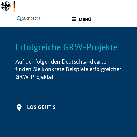
undefined
MENÜ
Erfolgreiche GRW-Projekte
LISTE
Filter
Info
Auf der folgenden Deutschlandkarte
finden Sie konkrete Beispiele erfolgreicher
GRW-Projekte!
LOS GEHT'S