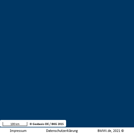
100 km
© Geobasis-DE / BKG 2015
Impressum
Datenschutzerklärung
BMWi.de, 2021 ©