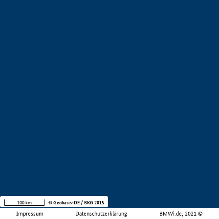
100 km
© Geobasis-DE / BKG 2015
Impressum
Datenschutzerklärung
BMWi.de, 2021 ©