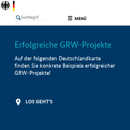
undefined
MENÜ
Erfolgreiche GRW-Projekte
LISTE
Filter
Info
Auf der folgenden Deutschlandkarte
finden Sie konkrete Beispiele erfolgreicher
GRW-Projekte!
LOS GEHT'S