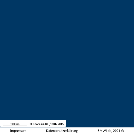
100 km
© Geobasis-DE / BKG 2015
Impressum
Datenschutzerklärung
BMWi.de, 2021 ©