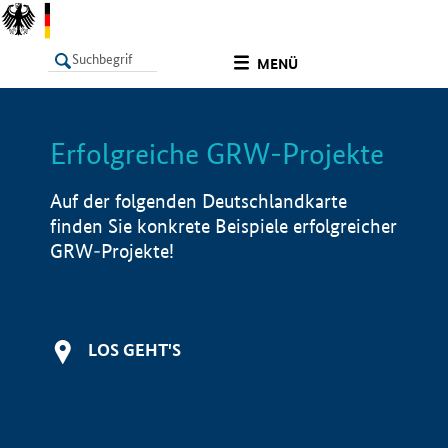
undefined
MENÜ
Erfolgreiche GRW-Projekte
LISTE
Filter
Info
Auf der folgenden Deutschlandkarte
finden Sie konkrete Beispiele erfolgreicher
GRW-Projekte!
LOS GEHT'S