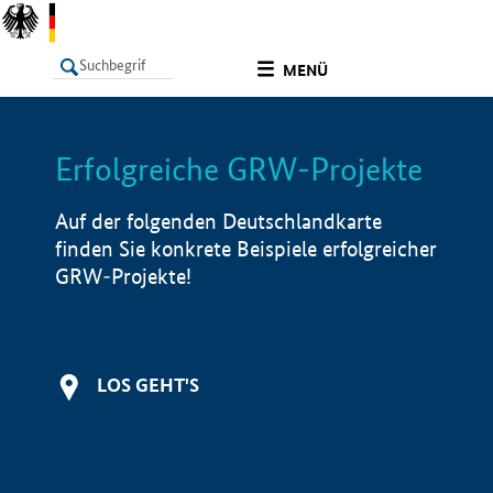
undefined
MENÜ
Erfolgreiche GRW-Projekte
LISTE
Filter
Info
Auf der folgenden Deutschlandkarte
finden Sie konkrete Beispiele erfolgreicher
GRW-Projekte!
LOS GEHT'S