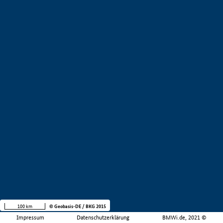
100 km
© Geobasis-DE / BKG 2015
Impressum
Datenschutzerklärung
BMWi.de, 2021 ©