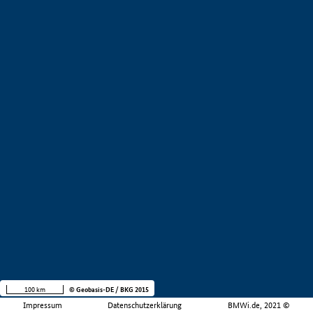
100 km
© Geobasis-DE / BKG 2015
Impressum
Datenschutzerklärung
BMWi.de, 2021 ©