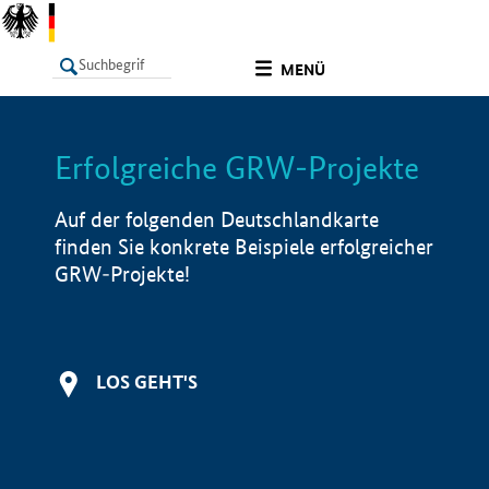
undefined
MENÜ
Erfolgreiche GRW-Projekte
LISTE
Filter
Info
Auf der folgenden Deutschlandkarte
finden Sie konkrete Beispiele erfolgreicher
GRW-Projekte!
LOS GEHT'S