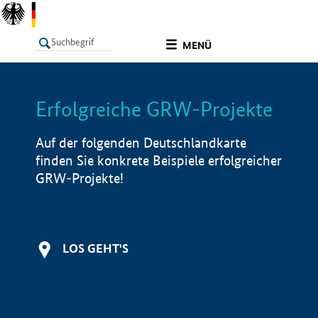
undefined
MENÜ
Erfolgreiche GRW-Projekte
LISTE
Filter
Info
Auf der folgenden Deutschlandkarte
finden Sie konkrete Beispiele erfolgreicher
GRW-Projekte!
LOS GEHT'S