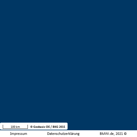
100 km
© Geobasis-DE / BKG 2015
Impressum
Datenschutzerklärung
BMWi.de, 2021 ©