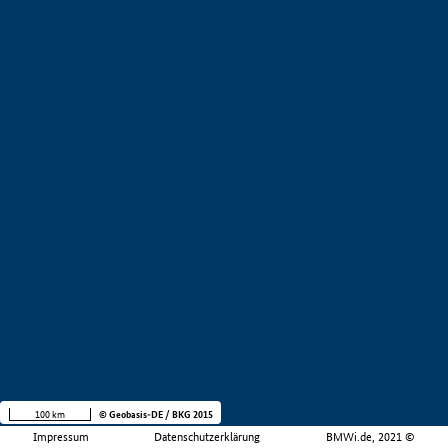
100 km
© Geobasis-DE / BKG 2015
Impressum
Datenschutzerklärung
BMWi.de, 2021 ©