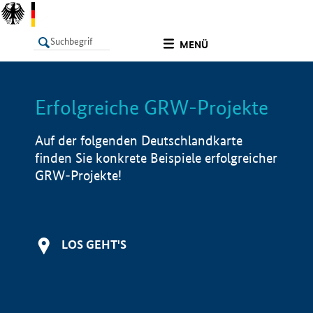
undefined
MENÜ
Erfolgreiche GRW-Projekte
LISTE
Filter
Info
Auf der folgenden Deutschlandkarte
finden Sie konkrete Beispiele erfolgreicher
GRW-Projekte!
LOS GEHT'S