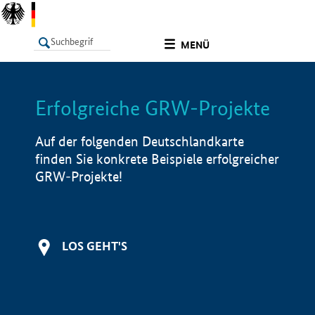
undefined
MENÜ
Erfolgreiche GRW-Projekte
LISTE
Filter
Info
Auf der folgenden Deutschlandkarte
finden Sie konkrete Beispiele erfolgreicher
GRW-Projekte!
LOS GEHT'S