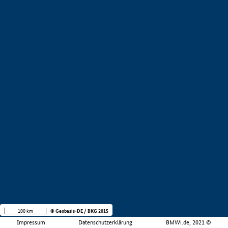
100 km
© Geobasis-DE / BKG 2015
Impressum
Datenschutzerklärung
BMWi.de, 2021 ©