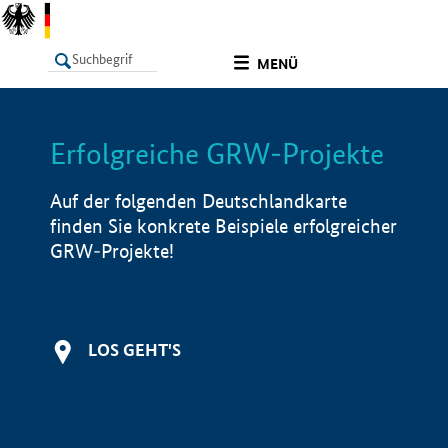
undefined
MENÜ
Erfolgreiche GRW-Projekte
LISTE
Filter
Info
Auf der folgenden Deutschlandkarte
finden Sie konkrete Beispiele erfolgreicher
GRW-Projekte!
LOS GEHT'S