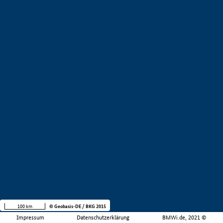
100 km
© Geobasis-DE / BKG 2015
Impressum
Datenschutzerklärung
BMWi.de, 2021 ©