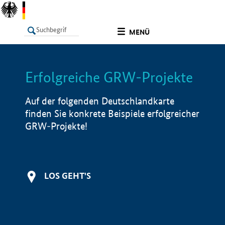
undefined
MENÜ
Erfolgreiche GRW-Projekte
LISTE
Filter
Info
Auf der folgenden Deutschlandkarte
finden Sie konkrete Beispiele erfolgreicher
GRW-Projekte!
LOS GEHT'S