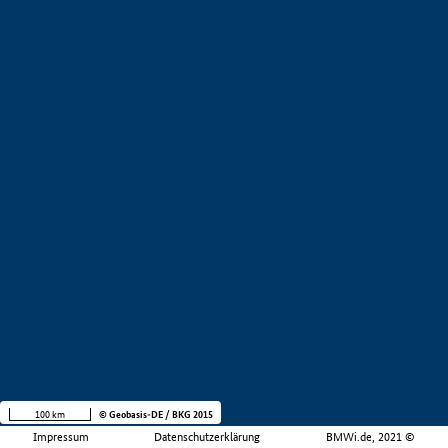
100 km
© Geobasis-DE / BKG 2015
Impressum
Datenschutzerklärung
BMWi.de, 2021 ©