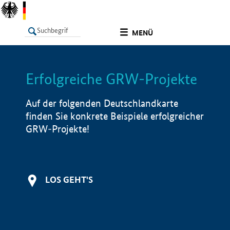
undefined
MENÜ
Erfolgreiche GRW-Projekte
LISTE
Filter
Info
Auf der folgenden Deutschlandkarte
finden Sie konkrete Beispiele erfolgreicher
GRW-Projekte!
LOS GEHT'S