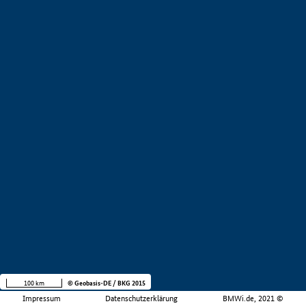
100 km
© Geobasis-DE / BKG 2015
Impressum
Datenschutzerklärung
BMWi.de, 2021 ©