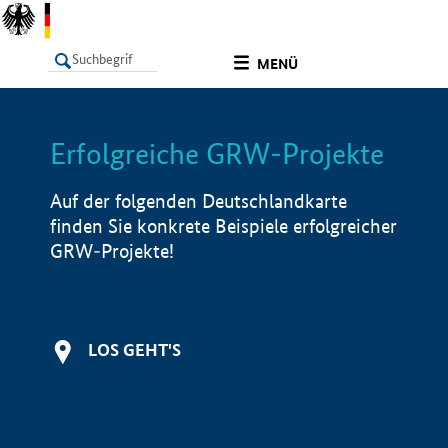
undefined
MENÜ
Erfolgreiche GRW-Projekte
LISTE
Filter
Info
Auf der folgenden Deutschlandkarte
finden Sie konkrete Beispiele erfolgreicher
GRW-Projekte!
LOS GEHT'S