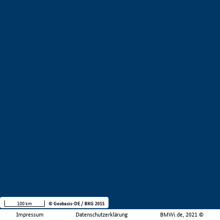
100 km
© Geobasis-DE / BKG 2015
Impressum
Datenschutzerklärung
BMWi.de, 2021 ©