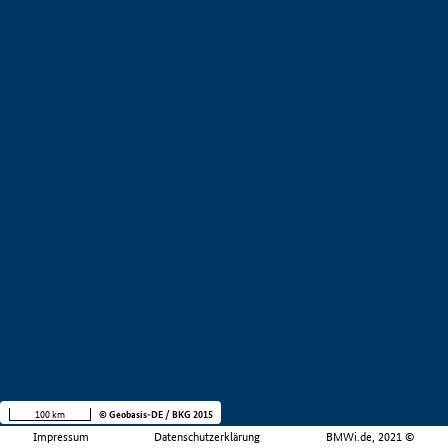
100 km
© Geobasis-DE / BKG 2015
Impressum
Datenschutzerklärung
BMWi.de, 2021 ©