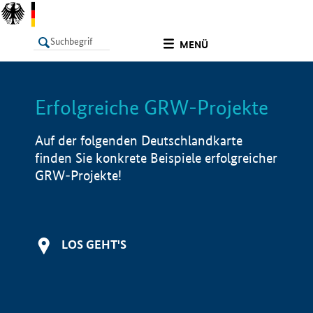
undefined
MENÜ
Erfolgreiche GRW-Projekte
LISTE
Filter
Info
Auf der folgenden Deutschlandkarte
finden Sie konkrete Beispiele erfolgreicher
GRW-Projekte!
LOS GEHT'S