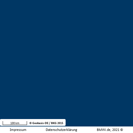
100 km
© Geobasis-DE / BKG 2015
Impressum
Datenschutzerklärung
BMWi.de, 2021 ©