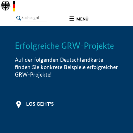
undefined
MENÜ
Erfolgreiche GRW-Projekte
LISTE
Filter
Info
Auf der folgenden Deutschlandkarte
finden Sie konkrete Beispiele erfolgreicher
GRW-Projekte!
LOS GEHT'S