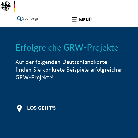
undefined
MENÜ
Erfolgreiche GRW-Projekte
LISTE
Filter
Info
Auf der folgenden Deutschlandkarte
finden Sie konkrete Beispiele erfolgreicher
GRW-Projekte!
LOS GEHT'S