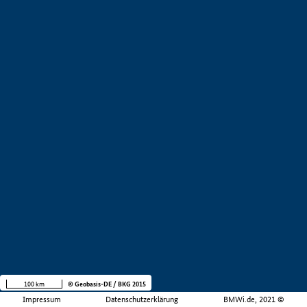
100 km
© Geobasis-DE / BKG 2015
Impressum
Datenschutzerklärung
BMWi.de, 2021 ©