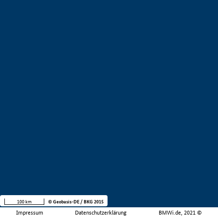
100 km
© Geobasis-DE / BKG 2015
Impressum
Datenschutzerklärung
BMWi.de, 2021 ©