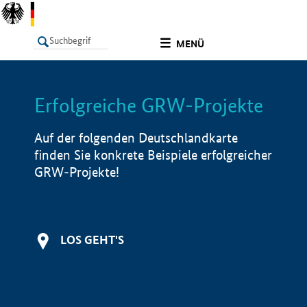
undefined
MENÜ
Erfolgreiche GRW-Projekte
LISTE
Filter
Info
Auf der folgenden Deutschlandkarte
finden Sie konkrete Beispiele erfolgreicher
GRW-Projekte!
LOS GEHT'S