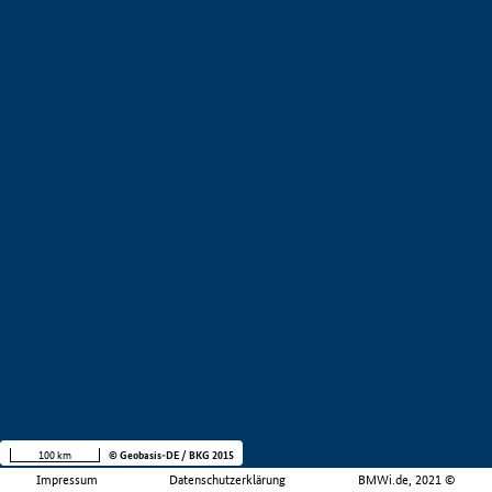
100 km
© Geobasis-DE / BKG 2015
Impressum
Datenschutzerklärung
BMWi.de, 2021 ©