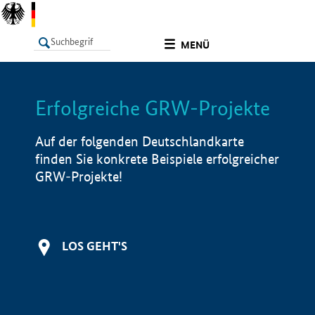
undefined
MENÜ
Erfolgreiche GRW-Projekte
LISTE
Filter
Info
Auf der folgenden Deutschlandkarte
finden Sie konkrete Beispiele erfolgreicher
GRW-Projekte!
LOS GEHT'S