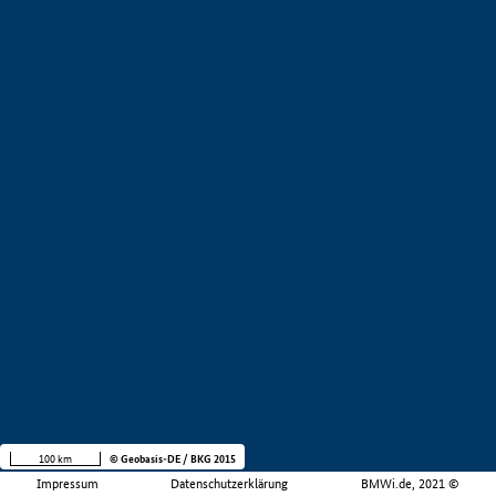
100 km
© Geobasis-DE / BKG 2015
Impressum
Datenschutzerklärung
BMWi.de, 2021 ©