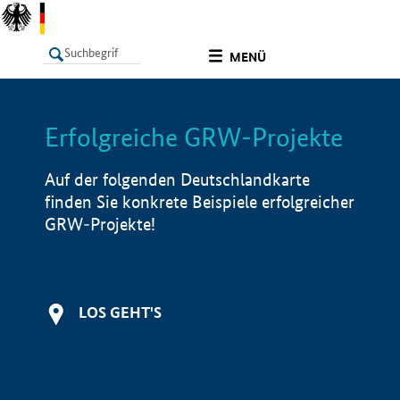
undefined
MENÜ
Erfolgreiche GRW-Projekte
LISTE
Filter
Info
Auf der folgenden Deutschlandkarte
finden Sie konkrete Beispiele erfolgreicher
GRW-Projekte!
LOS GEHT'S