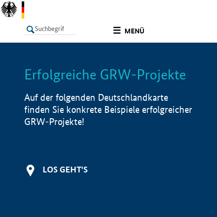
undefined
MENÜ
Erfolgreiche GRW-Projekte
LISTE
Filter
Info
Auf der folgenden Deutschlandkarte
finden Sie konkrete Beispiele erfolgreicher
GRW-Projekte!
LOS GEHT'S