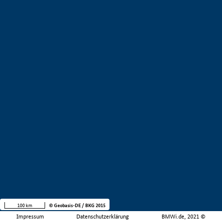
100 km
© Geobasis-DE / BKG 2015
Impressum
Datenschutzerklärung
BMWi.de, 2021 ©