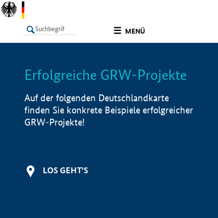
undefined
MENÜ
Erfolgreiche GRW-Projekte
LISTE
Filter
Info
Auf der folgenden Deutschlandkarte
finden Sie konkrete Beispiele erfolgreicher
GRW-Projekte!
LOS GEHT'S