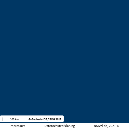
100 km
© Geobasis-DE / BKG 2015
Impressum
Datenschutzerklärung
BMWi.de, 2021 ©