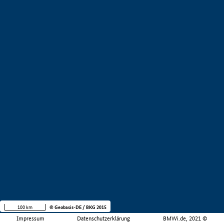
100 km
© Geobasis-DE / BKG 2015
Impressum
Datenschutzerklärung
BMWi.de, 2021 ©