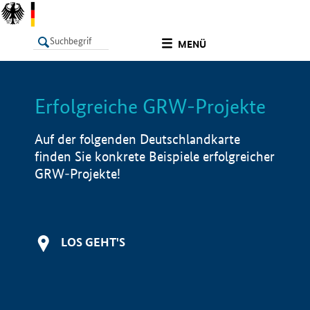
undefined
MENÜ
Erfolgreiche GRW-Projekte
LISTE
Filter
Info
Auf der folgenden Deutschlandkarte
finden Sie konkrete Beispiele erfolgreicher
GRW-Projekte!
LOS GEHT'S