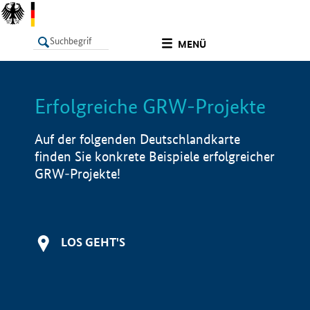
undefined
MENÜ
Erfolgreiche GRW-Projekte
LISTE
Filter
Info
Auf der folgenden Deutschlandkarte
finden Sie konkrete Beispiele erfolgreicher
GRW-Projekte!
LOS GEHT'S