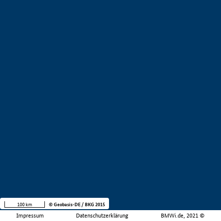
100 km
© Geobasis-DE / BKG 2015
Impressum
Datenschutzerklärung
BMWi.de, 2021 ©