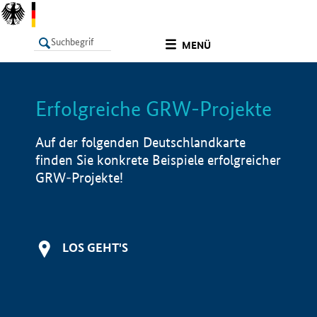
undefined
MENÜ
Erfolgreiche GRW-Projekte
LISTE
Filter
Info
Auf der folgenden Deutschlandkarte
finden Sie konkrete Beispiele erfolgreicher
GRW-Projekte!
LOS GEHT'S