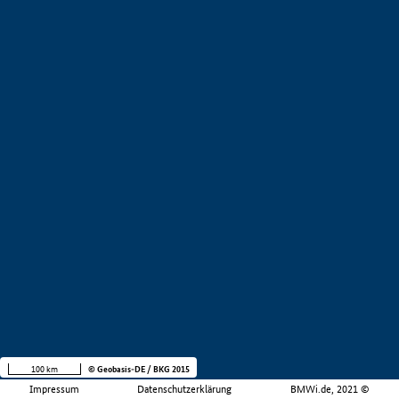
100 km
© Geobasis-DE / BKG 2015
Impressum
Datenschutzerklärung
BMWi.de, 2021 ©