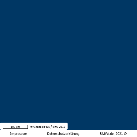
100 km
© Geobasis-DE / BKG 2015
Impressum
Datenschutzerklärung
BMWi.de, 2021 ©