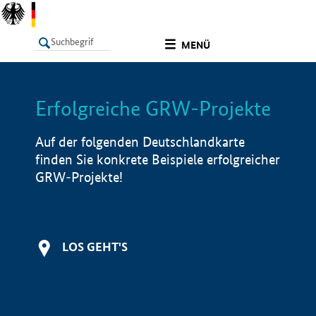
undefined
MENÜ
Erfolgreiche GRW-Projekte
LISTE
Filter
Info
Auf der folgenden Deutschlandkarte
finden Sie konkrete Beispiele erfolgreicher
GRW-Projekte!
LOS GEHT'S