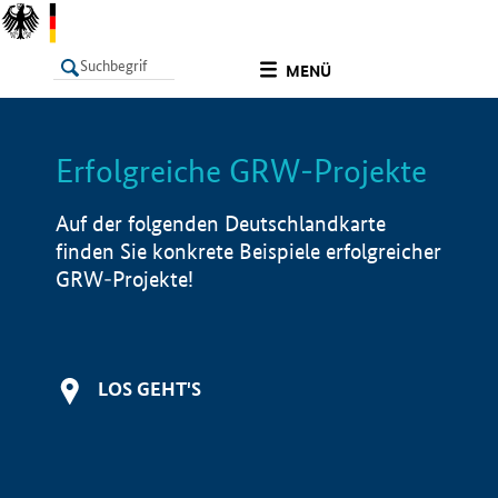
undefined
MENÜ
Erfolgreiche GRW-Projekte
LISTE
Filter
Info
Auf der folgenden Deutschlandkarte
finden Sie konkrete Beispiele erfolgreicher
GRW-Projekte!
LOS GEHT'S