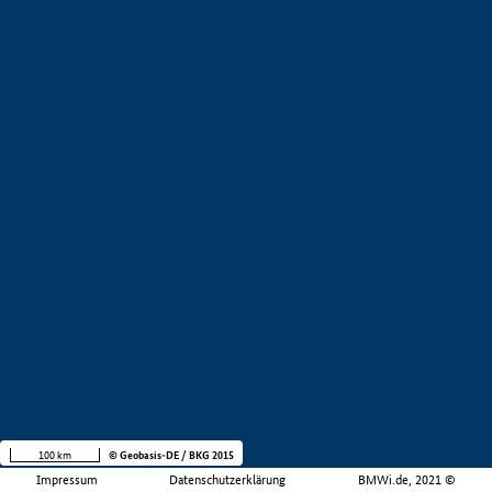
100 km
© Geobasis-DE / BKG 2015
Impressum
Datenschutzerklärung
BMWi.de, 2021 ©