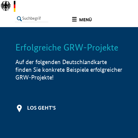
undefined
MENÜ
Erfolgreiche GRW-Projekte
LISTE
Filter
Info
Auf der folgenden Deutschlandkarte
finden Sie konkrete Beispiele erfolgreicher
GRW-Projekte!
LOS GEHT'S