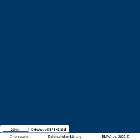
100 km
© Geobasis-DE / BKG 2015
Impressum
Datenschutzerklärung
BMWi.de, 2021 ©