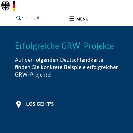
undefined
MENÜ
Erfolgreiche GRW-Projekte
LISTE
Filter
Info
Auf der folgenden Deutschlandkarte
finden Sie konkrete Beispiele erfolgreicher
GRW-Projekte!
LOS GEHT'S