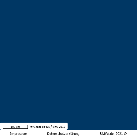
100 km
© Geobasis-DE / BKG 2015
Impressum
Datenschutzerklärung
BMWi.de, 2021 ©