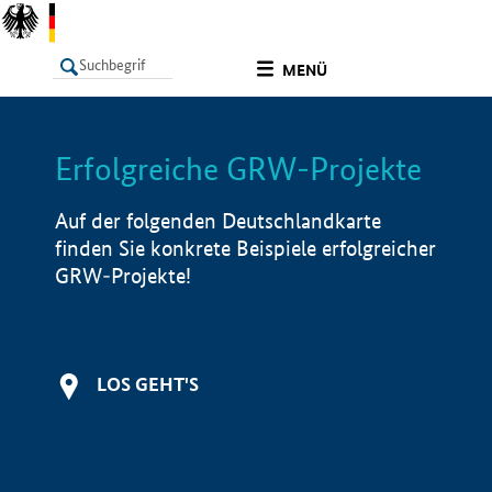
undefined
MENÜ
Erfolgreiche GRW-Projekte
LISTE
Filter
Info
Auf der folgenden Deutschlandkarte
finden Sie konkrete Beispiele erfolgreicher
GRW-Projekte!
LOS GEHT'S