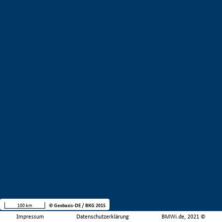
100 km
© Geobasis-DE / BKG 2015
Impressum
Datenschutzerklärung
BMWi.de, 2021 ©