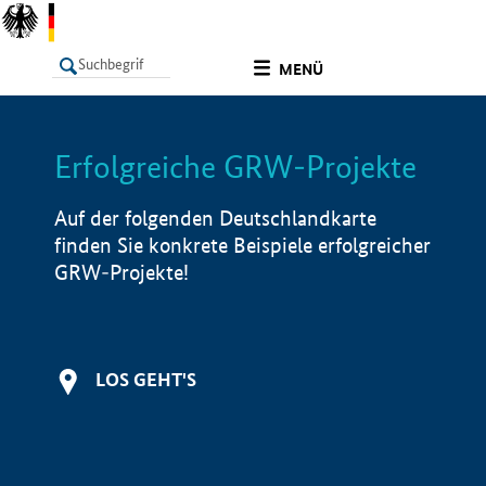
undefined
MENÜ
Erfolgreiche GRW-Projekte
LISTE
Filter
Info
Auf der folgenden Deutschlandkarte
finden Sie konkrete Beispiele erfolgreicher
GRW-Projekte!
LOS GEHT'S