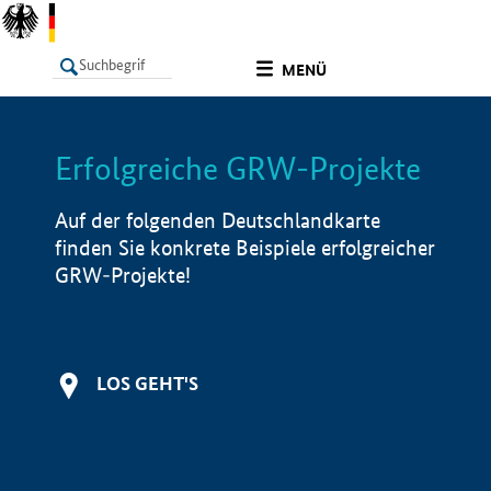
undefined
MENÜ
Erfolgreiche GRW-Projekte
LISTE
Filter
Info
Auf der folgenden Deutschlandkarte
finden Sie konkrete Beispiele erfolgreicher
GRW-Projekte!
LOS GEHT'S