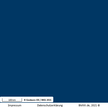
100 km
© Geobasis-DE / BKG 2015
Impressum
Datenschutzerklärung
BMWi.de, 2021 ©