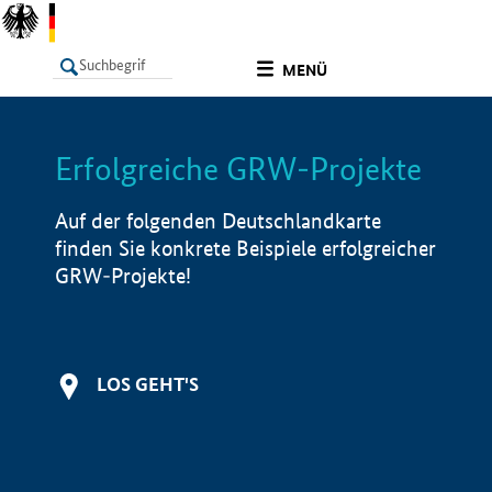
undefined
MENÜ
Erfolgreiche GRW-Projekte
LISTE
Filter
Info
Auf der folgenden Deutschlandkarte
finden Sie konkrete Beispiele erfolgreicher
GRW-Projekte!
LOS GEHT'S