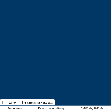
100 km
© Geobasis-DE / BKG 2015
Impressum
Datenschutzerklärung
BMWi.de, 2021 ©