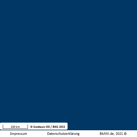
100 km
© Geobasis-DE / BKG 2015
Impressum
Datenschutzerklärung
BMWi.de, 2021 ©