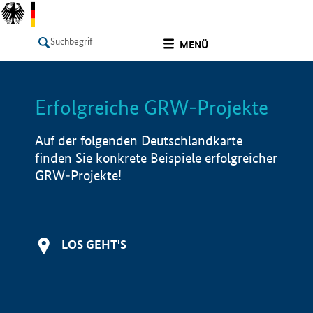
undefined
MENÜ
Erfolgreiche GRW-Projekte
LISTE
Filter
Info
Auf der folgenden Deutschlandkarte
finden Sie konkrete Beispiele erfolgreicher
GRW-Projekte!
LOS GEHT'S