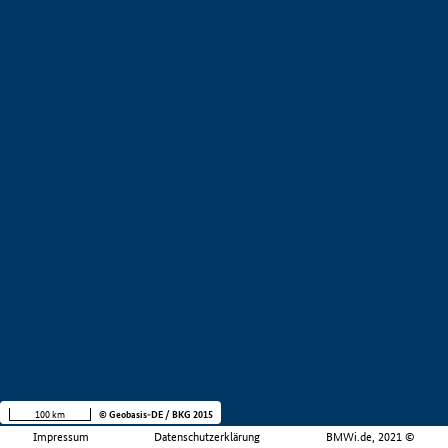
100 km
© Geobasis-DE / BKG 2015
Impressum
Datenschutzerklärung
BMWi.de, 2021 ©