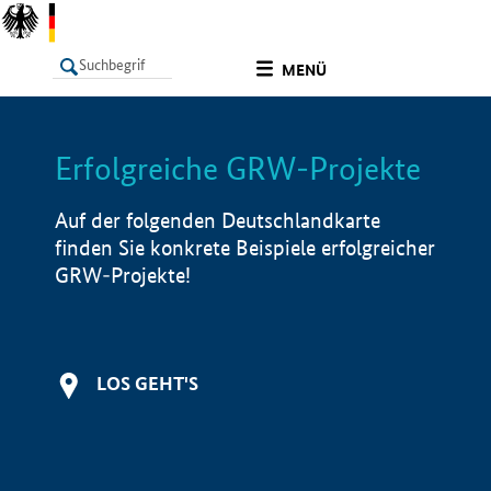
undefined
MENÜ
Erfolgreiche GRW-Projekte
LISTE
Filter
Info
Auf der folgenden Deutschlandkarte
finden Sie konkrete Beispiele erfolgreicher
GRW-Projekte!
LOS GEHT'S