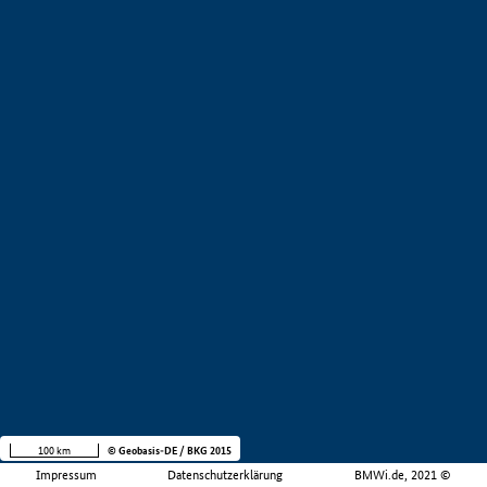
100 km
© Geobasis-DE / BKG 2015
Impressum
Datenschutzerklärung
BMWi.de, 2021 ©