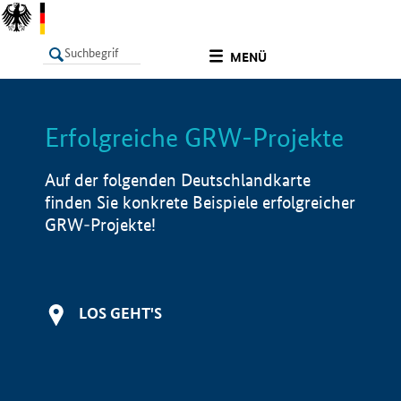
undefined
MENÜ
Erfolgreiche GRW-Projekte
LISTE
Filter
Info
Auf der folgenden Deutschlandkarte
finden Sie konkrete Beispiele erfolgreicher
GRW-Projekte!
LOS GEHT'S