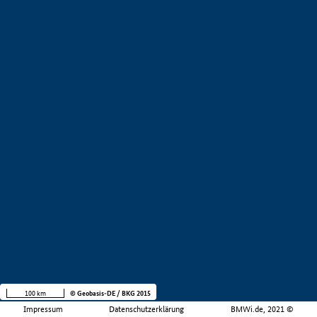
100 km
© Geobasis-DE / BKG 2015
Impressum
Datenschutzerklärung
BMWi.de, 2021 ©