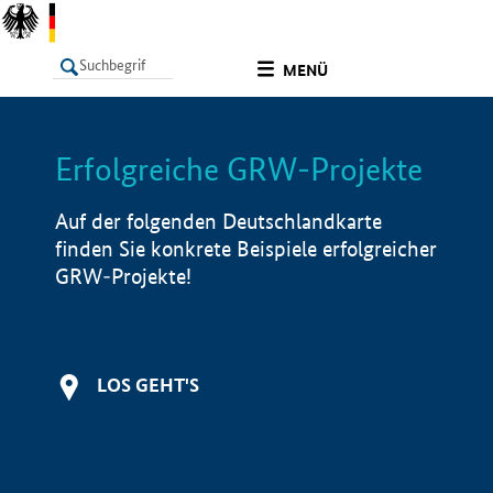
undefined
MENÜ
Erfolgreiche GRW-Projekte
LISTE
Filter
Info
Auf der folgenden Deutschlandkarte
finden Sie konkrete Beispiele erfolgreicher
GRW-Projekte!
LOS GEHT'S