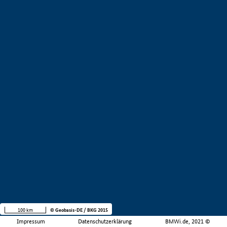
100 km
© Geobasis-DE / BKG 2015
Impressum
Datenschutzerklärung
BMWi.de, 2021 ©