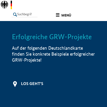
undefined
MENÜ
Erfolgreiche GRW-Projekte
LISTE
Filter
Info
Auf der folgenden Deutschlandkarte
finden Sie konkrete Beispiele erfolgreicher
GRW-Projekte!
LOS GEHT'S