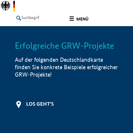
undefined
MENÜ
Erfolgreiche GRW-Projekte
LISTE
Filter
Info
Auf der folgenden Deutschlandkarte
finden Sie konkrete Beispiele erfolgreicher
GRW-Projekte!
LOS GEHT'S