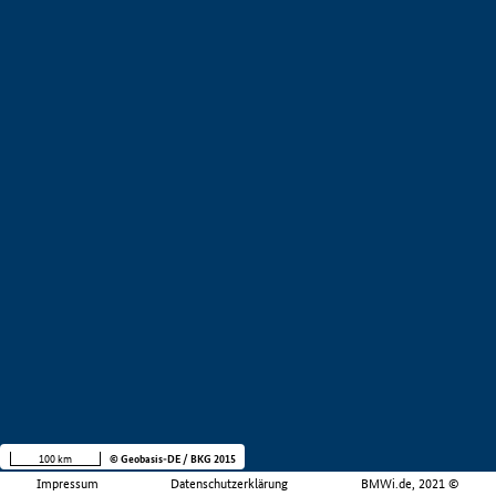
100 km
© Geobasis-DE / BKG 2015
Impressum
Datenschutzerklärung
BMWi.de, 2021 ©