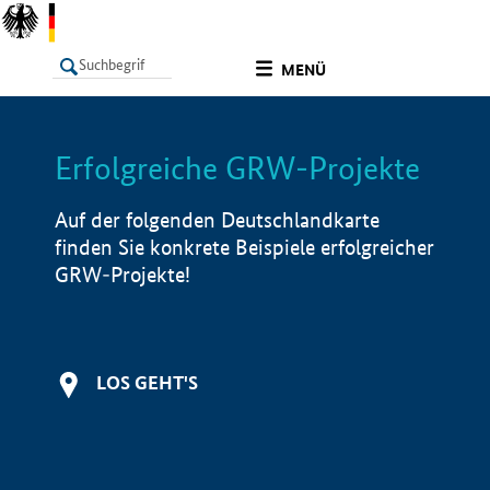
undefined
MENÜ
Erfolgreiche GRW-Projekte
LISTE
Filter
Info
Auf der folgenden Deutschlandkarte
finden Sie konkrete Beispiele erfolgreicher
GRW-Projekte!
LOS GEHT'S