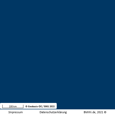
100 km
© Geobasis-DE / BKG 2015
Impressum
Datenschutzerklärung
BMWi.de, 2021 ©