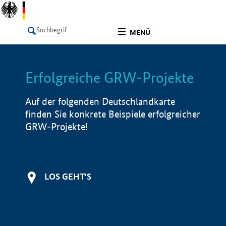
undefined
MENÜ
Erfolgreiche GRW-Projekte
LISTE
Filter
Info
Auf der folgenden Deutschlandkarte
finden Sie konkrete Beispiele erfolgreicher
GRW-Projekte!
LOS GEHT'S