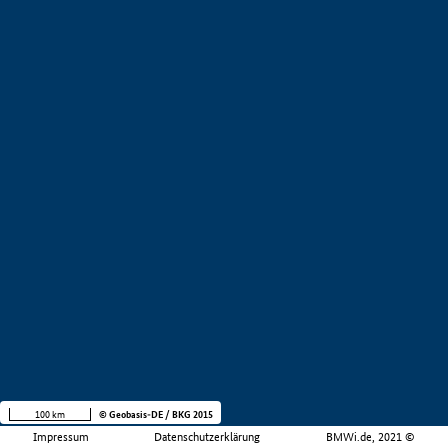
100 km
© Geobasis-DE / BKG 2015
Impressum
Datenschutzerklärung
BMWi.de, 2021 ©