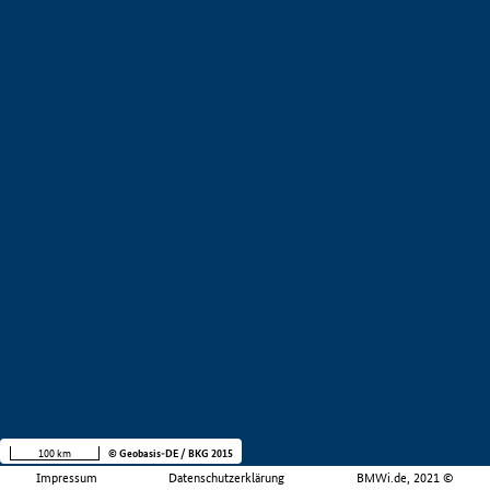
100 km
© Geobasis-DE / BKG 2015
Impressum
Datenschutzerklärung
BMWi.de, 2021 ©