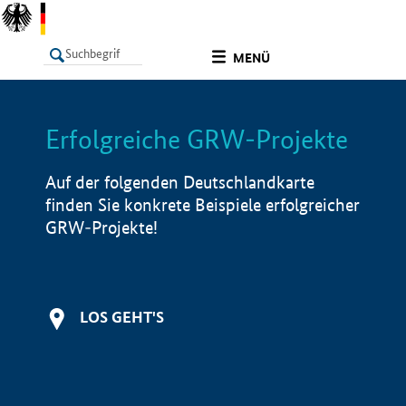
undefined
MENÜ
Erfolgreiche GRW-Projekte
LISTE
Filter
Info
Auf der folgenden Deutschlandkarte
finden Sie konkrete Beispiele erfolgreicher
GRW-Projekte!
LOS GEHT'S