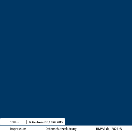
100 km
© Geobasis-DE / BKG 2015
Impressum
Datenschutzerklärung
BMWi.de, 2021 ©