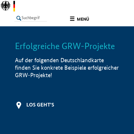
undefined
MENÜ
Erfolgreiche GRW-Projekte
LISTE
Filter
Info
Auf der folgenden Deutschlandkarte
finden Sie konkrete Beispiele erfolgreicher
GRW-Projekte!
LOS GEHT'S