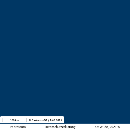
100 km
© Geobasis-DE / BKG 2015
Impressum
Datenschutzerklärung
BMWi.de, 2021 ©