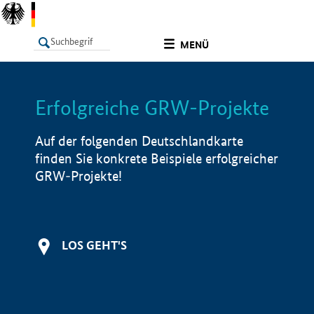
undefined
MENÜ
Erfolgreiche GRW-Projekte
LISTE
Filter
Info
Auf der folgenden Deutschlandkarte
finden Sie konkrete Beispiele erfolgreicher
GRW-Projekte!
LOS GEHT'S